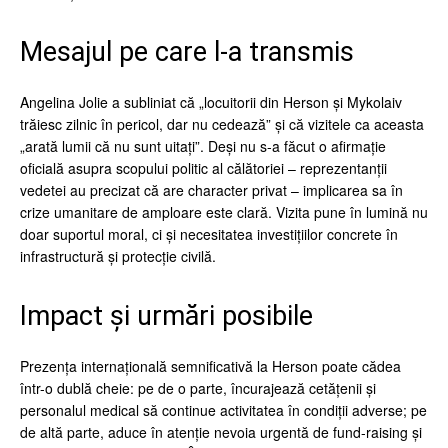
Mesajul pe care l-a transmis
Angelina Jolie a subliniat că „locuitorii din Herson şi Mykolaiv
trăiesc zilnic în pericol, dar nu cedează” şi că vizitele ca aceasta
„arată lumii că nu sunt uitaţi”. Deşi nu s-a făcut o afirmaţie
oficială asupra scopului politic al călătoriei – reprezentanţii
vedetei au precizat că are character privat – implicarea sa în
crize umanitare de amploare este clară. Vizita pune în lumină nu
doar suportul moral, ci şi necesitatea investiţiilor concrete în
infrastructură şi protecţie civilă.
Impact şi urmări posibile
Prezenţa internaţională semnificativă la Herson poate cădea
într-o dublă cheie: pe de o parte, încurajează cetăţenii şi
personalul medical să continue activitatea în condiţii adverse; pe
de altă parte, aduce în atenţie nevoia urgentă de fund-raising şi