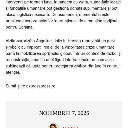
intervenţii pe termen lung. În tan­dem cu vizita, autorităţile locale
şi fundaţiile umanitare pot gestiona donaţii suplimentare şi pot
aloca logistică necesară. De asemenea, momentul creşte
presiunea asupra actorilor internaţionali de a menţine sprijinul
pentru Ucraina.
Vizita-surpriză a Angelinei Jolie în Herson reprezintă un gest
simbolic cu implicaţii reale: de la vizibilitatea crizei umanitare
până la mobilizarea sprijinului global. Într-un context de război şi
reconstrucţie, apariţia unei figuri internaţionale precum Jolie
sublinează că lupta pentru protejarea civililor rămâne în centrul
atenţiei.
Sursă știre expresspress.ro
NOIEMBRIE 7, 2025