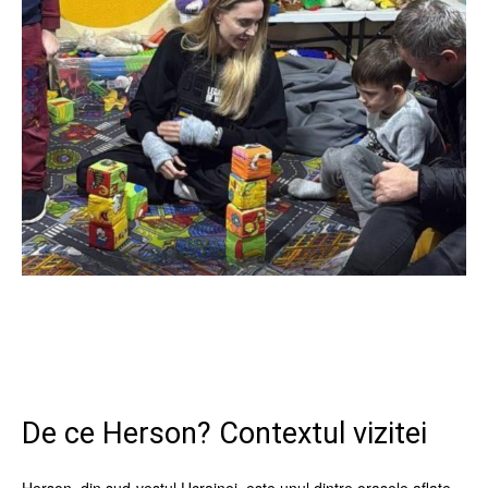
Facebook
Twitter
Pinterest
Wh
De ce Herson? Contextul vizitei