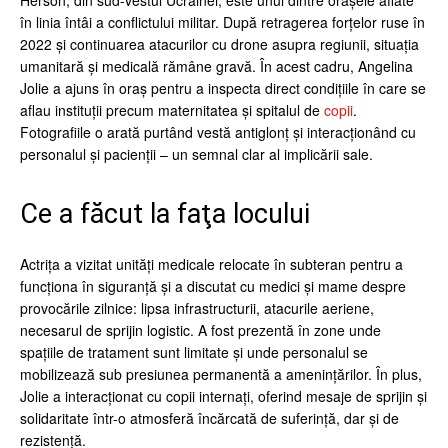
Herson, din sud-vestul Ucrainei, este unul dintre oraşele aflate
în linia întâi a conflictului militar. După retragerea forţelor ruse în
2022 şi continuarea atacurilor cu drone asupra regiunii, situaţia
umanitară şi medicală rămâne gravă. În acest cadru, Angelina
Jolie a ajuns în oraş pentru a inspecta direct condiţiile în care se
aflau instituţii precum maternitatea şi spitalul de
copii
.
Fotografiile o arată purtând vestă antiglonţ şi interacţionând cu
personalul şi pacienţii – un semnal clar al implicării sale.
Ce a făcut la faţa locului
Actriţa a vizitat unităţi medicale relocate în subteran pentru a
funcţiona în siguranţă şi a discutat cu medici şi mame despre
provocările zilnice: lipsa infrastructurii, atacurile aeriene,
necesarul de sprijin logistic. A fost prezentă în zone unde
spaţiile de tratament sunt limitate şi unde personalul se
mobilizează sub presiunea permanentă a ameninţărilor. În plus,
Jolie a interacţionat cu copii internaţi, oferind mesaje de sprijin şi
solidaritate într-o atmosferă încărcată de suferinţă, dar şi de
rezistenţă.