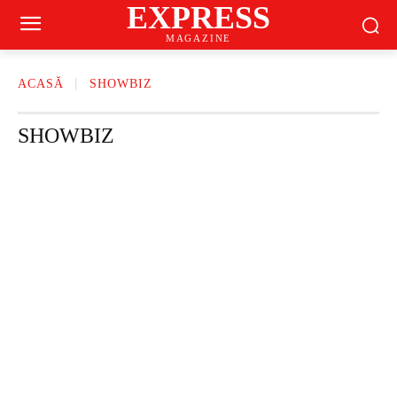
EXPRESS
MAGAZINE
ACASĂ
SHOWBIZ
SHOWBIZ
CASĂ ȘI GRĂDINĂ
CONTINUT SPONSORIZAT
DIETE
FAMILIE