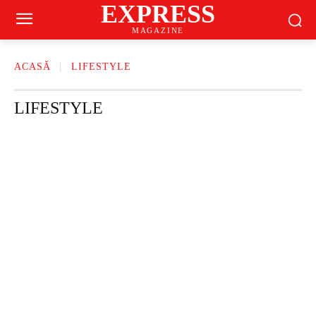
EXPRESS
MAGAZINE
ACASĂ
LIFESTYLE
LIFESTYLE
CASĂ ȘI GRĂDINĂ
CONTINUT SPONSORIZAT
DIETE
FAMILIE