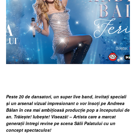
Facebook
Twitter
Pinterest
Wh
Peste 20 de dansatori, un super live band, invitați speciali
și un arsenal vizual impresionant o vor însoți pe Andreea
Bălan în cea mai ambițioasă producție pop a începutului de
an. Trăiește! Iubește! Visează! – Artista care a marcat
generații întregi revine pe scena Sălii Palatului cu un
concept spectaculos!