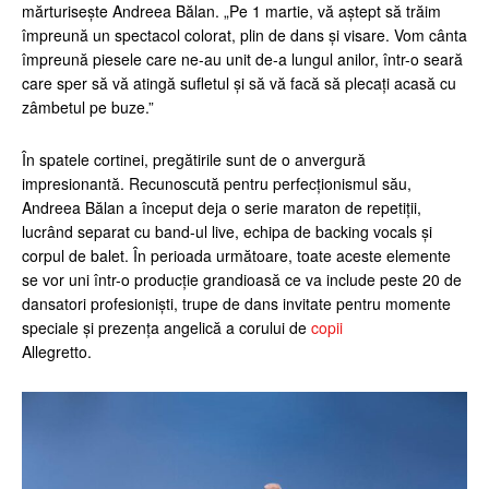
mărturisește Andreea Bălan. „Pe 1 martie, vă aștept să trăim
împreună un spectacol colorat, plin de dans și visare. Vom cânta
împreună piesele care ne-au unit de-a lungul anilor, într-o seară
care sper să vă atingă sufletul și să vă facă să plecați acasă cu
zâmbetul pe buze.”
În spatele cortinei, pregătirile sunt de o anvergură
impresionantă. Recunoscută pentru perfecționismul său,
Andreea Bălan a început deja o serie maraton de repetiții,
lucrând separat cu band-ul live, echipa de backing vocals și
corpul de balet. În perioada următoare, toate aceste elemente
se vor uni într-o producție grandioasă ce va include peste 20 de
dansatori profesioniști, trupe de dans invitate pentru momente
speciale și prezența angelică a corului de
copii
Allegretto.