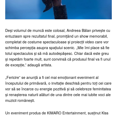
Deși volumul de muncă este colosal, Andreea Bălan privește cu
entuziasm spre rezultatul final, promițând un show memorabil,
completat de costume spectaculoase și proiecții video care vor
schimba percepția asupra spațiului scenic. „Mie îmi place să fie
totul spectaculos și să mă autodepășesc. Chiar dacă este greu
și repetăm foarte mult, sunt convinsă că produsul final va fi unul
de excepție,” adaugă artista.
„Fericire” se anunță a fi cel mai emoționant eveniment al
începutului de primăvară, o invitație deschisă pentru toți cei care
vor să se încarce cu energie pozitivă și să celebreze feminitatea
și renașterea naturii alături de una dintre cele mai iubite voci ale
muzicii românești.
Un eveniment produs de KIMARO Entertainment, susținut Kiss