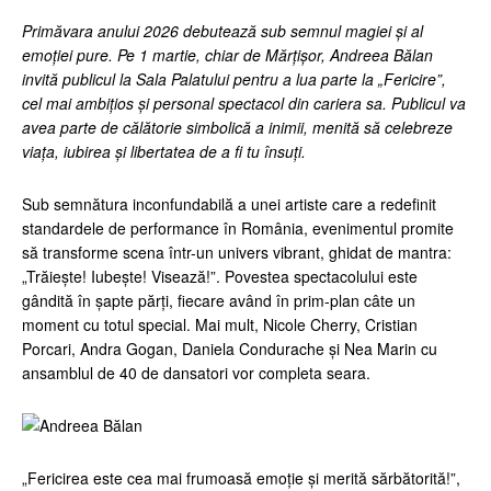
Primăvara anului 2026 debutează sub semnul magiei și al
emoției pure. Pe 1 martie, chiar de Mărțișor, Andreea Bălan
invită publicul la Sala Palatului pentru a lua parte la „Fericire”,
cel mai ambițios și personal spectacol din cariera sa. Publicul va
avea parte de călătorie simbolică a inimii, menită să celebreze
viața, iubirea și libertatea de a fi tu însuți.
Sub semnătura inconfundabilă a unei artiste care a redefinit
standardele de performance în România, evenimentul promite
să transforme scena într-un univers vibrant, ghidat de mantra:
„Trăiește! Iubește! Visează!”. Povestea spectacolului este
gândită în șapte părți, fiecare având în prim-plan câte un
moment cu totul special. Mai mult, Nicole Cherry, Cristian
Porcari, Andra Gogan, Daniela Condurache și Nea Marin cu
ansamblul de 40 de dansatori vor completa seara.
„Fericirea este cea mai frumoasă emoție și merită sărbătorită!”,