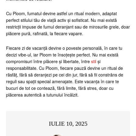
Cu Ploom, fumatul devine astfel un ritual modern, adaptat
perfect stilului tău de viață activ și sofisticat. Nu mai există
restricții impuse de fumul deranjant sau de mirosurile grele, doar
plăcere pură, rafinată, la fiecare vapare.
Fiecare zi de vacanță devine o poveste personală, în care tu
decizi vibe-ul, iar Ploom te însoțește perfect. Nu mai există
compromisuri între plăcere și libertate, între
stil
și
responsabilitate. Cu Ploom, fiecare pauză devine un ritual de
răsfăț, fără să deranjezi pe cei din jur, fără să fii constrâns de
reguli sau spații special amenajate. Este vacanța în care te
bucuri de tot ce contează, fără limite, fără stres, doar cu
plăcerea autentică a tutunului încălzit.
IULIE 10, 2025