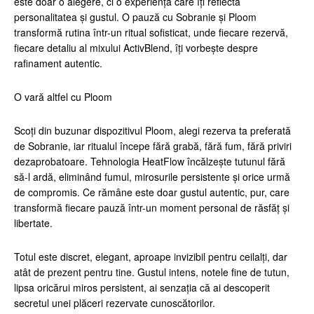
este doar o alegere, ci o experiență care îți reflectă
personalitatea și gustul. O pauză cu Sobranie și Ploom
transformă rutina într-un ritual sofisticat, unde fiecare rezervă,
fiecare detaliu al mixului ActivBlend, îți vorbește despre
rafinament autentic.
O vară altfel cu Ploom
Scoți din buzunar dispozitivul Ploom, alegi rezerva ta preferată
de Sobranie, iar ritualul începe fără grabă, fără fum, fără priviri
dezaprobatoare. Tehnologia HeatFlow încălzește tutunul fără
să-l ardă, eliminând fumul, mirosurile persistente și orice urmă
de compromis. Ce rămâne este doar gustul autentic, pur, care
transformă fiecare pauză într-un moment personal de răsfăț și
libertate.
Totul este discret, elegant, aproape invizibil pentru ceilalți, dar
atât de prezent pentru tine. Gustul intens, notele fine de tutun,
lipsa oricărui miros persistent, ai senzația că ai descoperit
secretul unei plăceri rezervate cunoscătorilor.