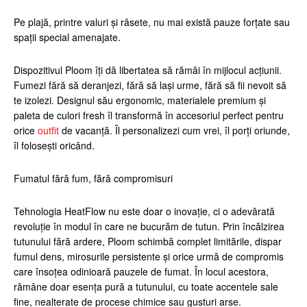
Pe plajă, printre valuri și râsete, nu mai există pauze forțate sau
spații special amenajate.
Dispozitivul Ploom îți dă libertatea să rămâi în mijlocul acțiunii.
Fumezi fără să deranjezi, fără să lași urme, fără să fii nevoit să
te izolezi. Designul său ergonomic, materialele premium și
paleta de culori fresh îl transformă în accesoriul perfect pentru
orice
outfit
de vacanță. Îl personalizezi cum vrei, îl porți oriunde,
îl folosești oricând.
Fumatul fără fum, fără compromisuri
Tehnologia HeatFlow nu este doar o inovație, ci o adevărată
revoluție în modul în care ne bucurăm de tutun. Prin încălzirea
tutunului fără ardere, Ploom schimbă complet limitările, dispar
fumul dens, mirosurile persistente și orice urmă de compromis
care însoțea odinioară pauzele de fumat. În locul acestora,
rămâne doar esența pură a tutunului, cu toate accentele sale
fine, nealterate de procese chimice sau gusturi arse.