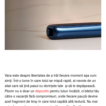
Facebook
Twitter
Pinterest
Wh
Vara este despre libertatea de a trăi fiecare moment așa cum
simți. Într-o lume în care totul se mișcă rapid, ai nevoie de un
aliat care să țină pasul cu dorințele tale și să le depășească.
Ploom nu e doar un
dispozitiv
pentru tutun încălzit, ci biletul tău
către o vacanță fără compromisuri, unde fiecare pauză devine
acel fragment de timp în care totul capătă altă textură. Nu mai