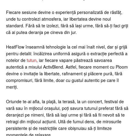
Fiecare sesiune devine o experiență personalizată de răsfăț,
unde tu controlezi atmosfera, iar libertatea devine noul
standard. Fără să te izolezi, fără să lași urme, fără să-ți faci griji
că ai putea deranja pe cineva din jur.
HeatFlow înseamnă tehnologie la cel mai înalt nivel, dar și grijă
pentru detalii: încălzirea uniformă asigură o extracție perfectă a
notelor de
tutun
, iar fiecare vapare păstrează savoarea
autentică a mixului ActivBlend. Astfel, fiecare moment cu Ploom
devine o invitație la libertate, rafinament și plăcere pură, fără
compromisuri, fără limite, doar cu gustul autentic pe care îl
meriți.
Oriunde te-ai afla, la plajă, la terasă, la un concert, festival de
vară sau în mijlocul orașului, poți savura tutunul preferat fără să
deranjezi pe nimeni, fără să lași urme și fără să fii nevoit să te
retragi din mijlocul acțiunii. Uită de fumul dens, de mirosurile
persistente și de restricțiile care obișnuiau să-ți limiteze
momentele de relaxare.