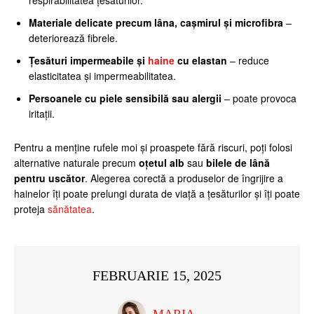
respirabilitatea țesăturilor.
Materiale delicate precum lâna, cașmirul și microfibra
–
deteriorează fibrele.
Țesături impermeabile și
haine
cu elastan
– reduce
elasticitatea și impermeabilitatea.
Persoanele cu piele sensibilă sau alergii
– poate provoca
iritații.
Pentru a menține rufele moi și proaspete fără riscuri, poți folosi
alternative naturale precum
oțetul alb
sau
bilele de lână
pentru uscător
. Alegerea corectă a produselor de îngrijire a
hainelor îți poate prelungi durata de viață a țesăturilor și îți poate
proteja
sănătatea
.
FEBRUARIE 15, 2025