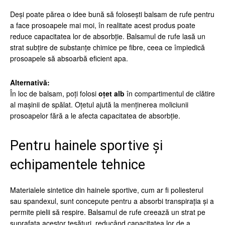
Deși poate părea o idee bună să folosești balsam de rufe pentru
a face prosoapele mai moi, în realitate acest produs poate
reduce capacitatea lor de absorbție. Balsamul de rufe lasă un
strat subțire de substanțe chimice pe fibre, ceea ce împiedică
prosoapele să absoarbă eficient apa.
Alternativă:
În loc de balsam, poți folosi
oțet alb
în compartimentul de clătire
al mașinii de spălat. Oțetul ajută la menținerea moliciunii
prosoapelor fără a le afecta capacitatea de absorbție.
Pentru hainele sportive și
echipamentele tehnice
Materialele sintetice din hainele sportive, cum ar fi poliesterul
sau spandexul, sunt concepute pentru a absorbi transpirația și a
permite pielii să respire. Balsamul de rufe creează un strat pe
suprafața acestor țesături, reducând capacitatea lor de a