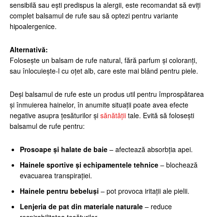
sensibilă sau ești predispus la alergii, este recomandat să eviți
complet balsamul de rufe sau să optezi pentru variante
hipoalergenice.
Alternativă:
Folosește un balsam de rufe natural, fără parfum și coloranți,
sau înlocuiește-l cu oțet alb, care este mai blând pentru piele.
Deși balsamul de rufe este un produs util pentru împrospătarea
și înmuierea hainelor, în anumite situații poate avea efecte
negative asupra țesăturilor și
sănătății
tale. Evită să folosești
balsamul de rufe pentru:
Prosoape și halate de baie
– afectează absorbția apei.
Hainele sportive și echipamentele tehnice
– blochează
evacuarea transpirației.
Hainele pentru bebeluși
– pot provoca iritații ale pielii.
Lenjeria de pat din materiale naturale
– reduce