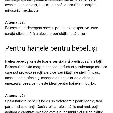
evacua umezeala și, implicit, crescând riscul de apariție a
mirosurilor neplăcute.
Alternativă:
Folosește un detergent special pentru haine sportive, care
curăță eficient fără a afecta proprietățile țesăturilor.
Pentru hainele pentru bebeluși
Pielea bebelușilor este foarte sensibilă și predispusă la iritații.
Balsamul de rufe conține adesea parfumuri și substanțe chimice
care pot provoca reacții alergice sau iritații ale pielii. În plus,
acesta poate afecta și capacitatea hainelor de a absorbi
umezeala, ceea ce nu este ideal pentru hainele micuților.
Alternativă:
Spală hainele bebelușilor cu un detergent hipoalergenic, fără
parfum și coloranți. Dacă vrei ca rufele să fie mai moi, poți
adăuga o cantitate mică de oțet alb în timpul ciclului de clătire.