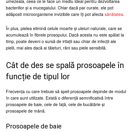
umezeala, ceea ce le face un mediu ideal pentru dezvoltarea
bacteriilor și a mucegaiului. Chiar dacă par curate, ele pot
adăposti microorganisme invizibile care îți pot afecta
sănătatea
.
În plus, pielea elimină celule moarte și uleiuri naturale, care se
acumulează în fibrele prosopului. Dacă acesta nu este spălat la
timp, poate deveni o sursă de iritații sau chiar de infecții ale
pielii, mai ales dacă ai tăieturi, răni sau piele sensibilă.
Cât de des se spală prosoapele în
funcție de tipul lor
Frecvența cu care trebuie să speli prosoapele depinde de modul
în care sunt utilizate. Există o diferență semnificativă între
prosoapele de baie, cele de față, cele de bucătărie și
prosoapele de mână.
Prosoapele de baie