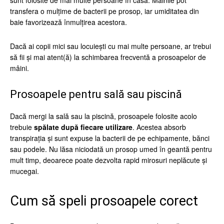
sunt folosite de mai multe persoane în casă. Mâinile pot
transfera o mulțime de bacterii pe prosop, iar umiditatea din
baie favorizează înmulțirea acestora.
Dacă ai copii mici sau locuiești cu mai multe persoane, ar trebui
să fii și mai atent(ă) la schimbarea frecventă a prosoapelor de
mâini.
Prosoapele pentru sală sau piscină
Dacă mergi la sală sau la piscină, prosoapele folosite acolo
trebuie
spălate după fiecare utilizare
. Acestea absorb
transpirația și sunt expuse la bacterii de pe echipamente, bănci
sau podele. Nu lăsa niciodată un prosop umed în geantă pentru
mult timp, deoarece poate dezvolta rapid mirosuri neplăcute și
mucegai.
Cum să speli prosoapele corect