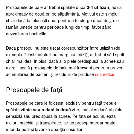
Prosoapele de baie ar trebui spălate după
3-4 utilizări
, adică
aproximativ de două ori pe săptămână. Motivul este simplu:
chiar dacă le folosești doar pentru a te șterge după duș, ele
rămân umede pentru perioade lungi de timp, favorizând
dezvoltarea bacteriilor.
Dacă prosopul nu este uscat corespunzător între utilizări (de
exemplu, îl lași mototolit pe marginea căzii), ar trebui să-l speli
chiar mai des. În plus, dacă ai o piele predispusă la acnee sau
alergii, spală prosoapele de baie mai frecvent pentru a preveni
acumularea de bacterii și reziduuri de produse
cosmetice
.
Prosoapele de față
Prosoapele pe care le folosești exclusiv pentru față trebuie
spălate
zilnic sau o dată la două zile
, mai ales dacă ai piele
sensibilă sau predispusă la acnee. Pe față se acumulează
uleiuri, machiaj și transpirație, iar un prosop murdar poate
înfunda porii și favoriza apariția coșurilor.