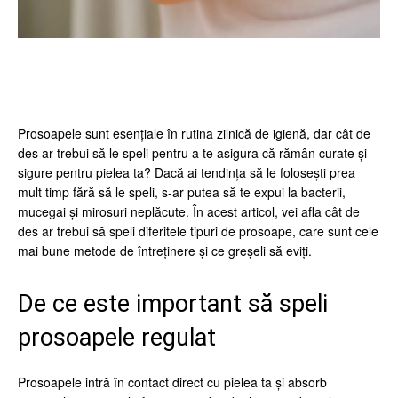
Facebook
Twitter
Pinterest
Wh
Prosoapele sunt esențiale în rutina zilnică de igienă, dar cât de
des ar trebui să le speli pentru a te asigura că rămân curate și
sigure pentru pielea ta? Dacă ai tendința să le folosești prea
mult timp fără să le speli, s-ar putea să te expui la bacterii,
mucegai și mirosuri neplăcute. În acest articol, vei afla cât de
des ar trebui să speli diferitele tipuri de prosoape, care sunt cele
mai bune metode de întreținere și ce greșeli să eviți.
De ce este important să speli
prosoapele regulat
Prosoapele intră în contact direct cu pielea ta și absorb