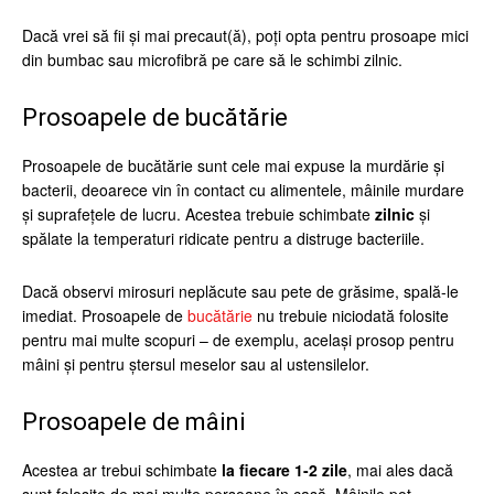
Dacă vrei să fii și mai precaut(ă), poți opta pentru prosoape mici
din bumbac sau microfibră pe care să le schimbi zilnic.
Prosoapele de bucătărie
Prosoapele de bucătărie sunt cele mai expuse la murdărie și
bacterii, deoarece vin în contact cu alimentele, mâinile murdare
și suprafețele de lucru. Acestea trebuie schimbate
zilnic
și
spălate la temperaturi ridicate pentru a distruge bacteriile.
Dacă observi mirosuri neplăcute sau pete de grăsime, spală-le
imediat. Prosoapele de
bucătărie
nu trebuie niciodată folosite
pentru mai multe scopuri – de exemplu, același prosop pentru
mâini și pentru ștersul meselor sau al ustensilelor.
Prosoapele de mâini
Acestea ar trebui schimbate
la fiecare 1-2 zile
, mai ales dacă