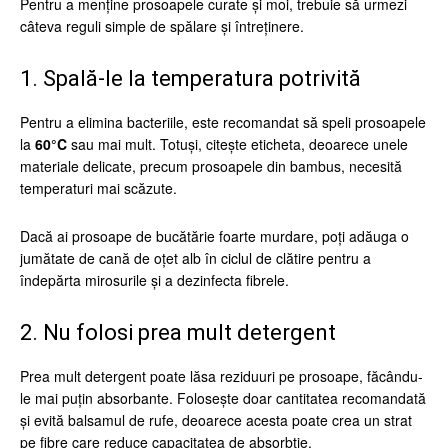
Pentru a menține prosoapele curate și moi, trebuie să urmezi
câteva reguli simple de spălare și întreținere.
1. Spală-le la temperatura potrivită
Pentru a elimina bacteriile, este recomandat să speli prosoapele
la
60°C
sau mai mult. Totuși, citește eticheta, deoarece unele
materiale delicate, precum prosoapele din bambus, necesită
temperaturi mai scăzute.
Dacă ai prosoape de bucătărie foarte murdare, poți adăuga o
jumătate de cană de oțet alb în ciclul de clătire pentru a
îndepărta mirosurile și a dezinfecta fibrele.
2. Nu folosi prea mult detergent
Prea mult detergent poate lăsa reziduuri pe prosoape, făcându-
le mai puțin absorbante. Folosește doar cantitatea recomandată
și evită balsamul de rufe, deoarece acesta poate crea un strat
pe fibre care reduce capacitatea de absorbție.