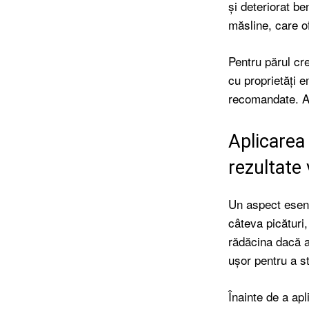
și deteriorat be
măsline, care o
Pentru părul cre
cu proprietăți e
recomandate. Ace
Aplicarea 
rezultate 
Un aspect esenț
câteva picături,
rădăcina dacă a
ușor pentru a st
Înainte de a apl