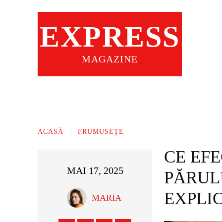
EXPRESS
MAGAZINE
ACASA
SFATURI PRACTICE
ACASĂ
FRUMUSEȚE
CE EF
MAI 17, 2025
PĂRULU
EXPLI
MARIA