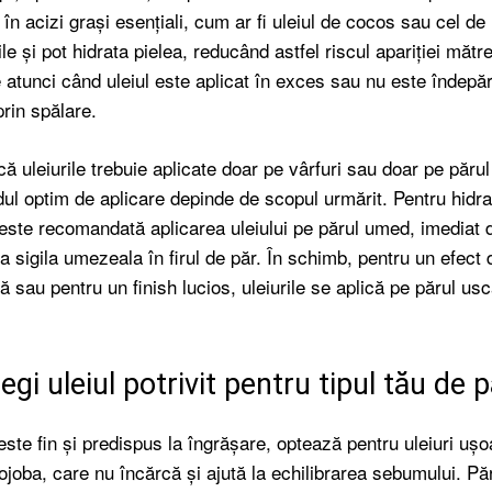
 în acizi grași esențiali, cum ar fi uleiul de cocos sau cel de
ile și pot hidrata pielea, reducând astfel riscul apariției mătreț
atunci când uleiul este aplicat în exces sau nu este îndepăr
rin spălare.
că uleiurile trebuie aplicate doar pe vârfuri sau doar pe părul
odul optim de aplicare depinde de scopul urmărit. Pentru hidr
 este recomandată aplicarea uleiului pe părul umed, imediat
a sigila umezeala în firul de păr. În schimb, pentru un efect 
ă sau pentru un finish lucios, uleiurile se aplică pe părul usc
gi uleiul potrivit pentru tipul tău de p
este fin și predispus la îngrășare, optează pentru uleiuri ușo
ojoba, care nu încărcă și ajută la echilibrarea sebumului. Pă