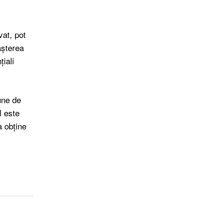
vat, pot
așterea
țiali
une de
l este
a obține