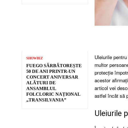
Acțiune
Uleiurile pentru
SHOWBIZ
multor persoane,
FUEGO SĂRBĂTOREȘTE
protecție împot
50 DE ANI PRINTR-UN
CONCERT ANIVERSAR
acestor afirmați
ALĂTURI DE
articol vei desc
ANSAMBLUL
FOLCLORIC NAȚIONAL
astfel încât să 
„TRANSILVANIA”
Uleiurile