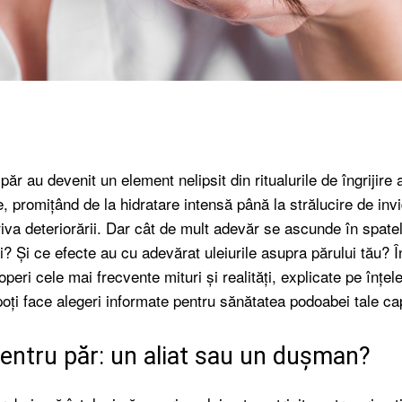
Facebook
Twitter
Pinterest
Wha
 păr au devenit un element nelipsit din ritualurile de îngrijire 
 promițând de la hidratare intensă până la strălucire de invi
riva deteriorării. Dar cât de mult adevăr se ascunde în spate
i? Și ce efecte au cu adevărat uleiurile asupra părului tău? 
operi cele mai frecvente mituri și realități, explicate pe înțel
poți face alegeri informate pentru sănătatea podoabei tale cap
 pentru păr: un aliat sau un dușman?