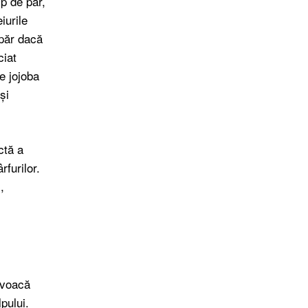
ip de păr,
iurile
 păr dacă
ciat
de jojoba
și
ctă a
rfurilor.
,
rovoacă
pului.