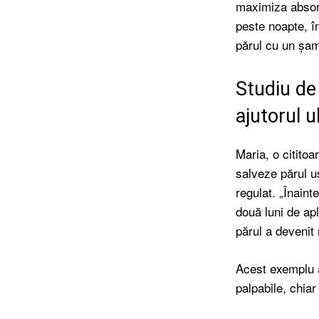
maximiza absorb
peste noapte, î
părul cu un șam
Studiu de
ajutorul ul
Maria, o cititoa
salveze părul u
regulat. „Înaint
două luni de ap
părul a devenit 
Acest exemplu ar
palpabile, chiar