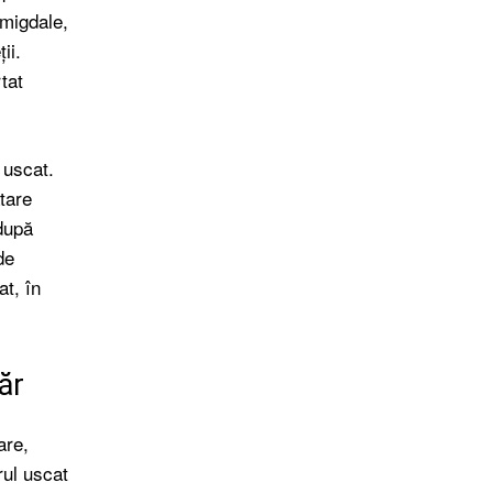
 migdale,
ii.
tat
 uscat.
atare
 după
de
at, în
ăr
are,
rul uscat