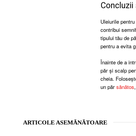
Concluzii
Uleiurile pentr
contribui semnif
tipului tău de pă
pentru a evita g
Înainte de a in
păr și scalp pen
cheia. Folosește
un păr
sănătos
ARTICOLE ASEMĂNĂTOARE