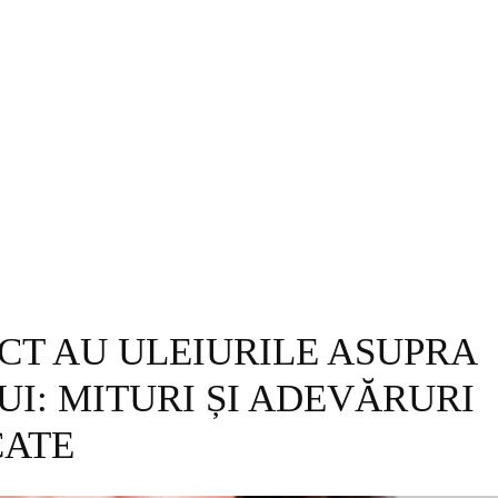
SĂNĂTATE
FAMILIE
HOROSCOP
CUL
ECT AU ULEIURILE ASUPRA
I: MITURI ȘI ADEVĂRURI
CATE