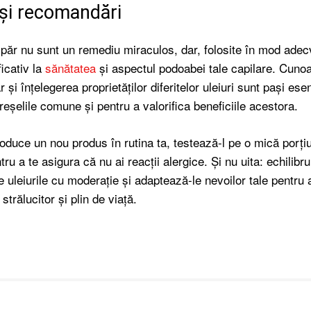
 și recomandări
u păr nu sunt un remediu miraculos, dar, folosite în mod adec
icativ la
sănătatea
și aspectul podoabei tale capilare. Cuno
r și înțelegerea proprietăților diferitelor uleiuri sunt pași esen
reșelile comune și pentru a valorifica beneficiile acestora.
troduce un nou produs în rutina ta, testează-l pe o mică porți
tru a te asigura că nu ai reacții alergice. Și nu uita: echilibru
 uleiurile cu moderație și adaptează-le nevoilor tale pentru 
, strălucitor și plin de viață.