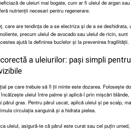
neficiază de uleiuri mai bogate, cum ar fi uleiul de argan sau 
feră nutrienții necesari pentru regenerare.
ț, care are tendința de a se electriza și de a se deshidrata, u
moliente, precum uleiul de avocado sau uleiul de ricin, sunt
stea ajută la definirea buclelor și la prevenirea fragilității.
corectă a uleiurilor: pași simpli pentr
vizibile
ial pe care trebuie să îl ții minte este dozarea. Folosește d
 încălzește uleiul între palme și aplică-l prin mișcări blânde,
i părul gras. Pentru părul uscat, aplică uleiul și pe scalp, 
imula circulația sanguină și a hidrata pielea.
ica uleiul, asigură-te că părul este curat sau cel puțin umed,