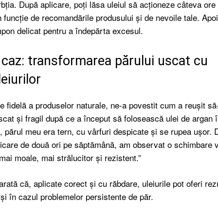
ția. După aplicare, poți lăsa uleiul să acționeze câteva ore
n funcție de recomandările produsului și de nevoile tale. Apoi
pon delicat pentru a îndepărta excesul.
 caz: transformarea părului uscat cu
eiurilor
re fidelă a produselor naturale, ne-a povestit cum a reușit să
scat și fragil după ce a început să folosească ulei de argan
e, părul meu era tern, cu vârfuri despicate și se rupea ușor.
licare de două ori pe săptămână, am observat o schimbare vi
mai moale, mai strălucitor și rezistent.”
ată că, aplicate corect și cu răbdare, uleiurile pot oferi rez
 și în cazul problemelor persistente de păr.