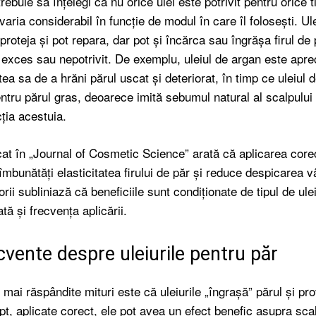
trebuie să înțelegi că nu orice ulei este potrivit pentru orice t
 varia considerabil în funcție de modul în care îl folosești. Ule
 proteja și pot repara, dar pot și încărca sau îngrășa firul de
n exces sau nepotrivit. De exemplu, uleiul de argan este apre
ea sa de a hrăni părul uscat și deteriorat, în timp ce uleiul 
entru părul gras, deoarece imită sebumul natural al scalpului 
ția acestuia.
cat în „Journal of Cosmetic Science” arată că aplicarea core
 îmbunătăți elasticitatea firului de păr și reduce despicarea vâ
orii subliniază că beneficiile sunt condiționate de tipul de ulei
ată și frecvența aplicării.
cvente despre uleiurile pentru păr
 mai răspândite mituri este că uleiurile „îngrașă” părul și p
pt, aplicate corect, ele pot avea un efect benefic asupra scal