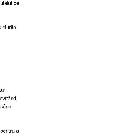
uleiul de
leiurile
u
oar
 evitând
masând
 pentru a