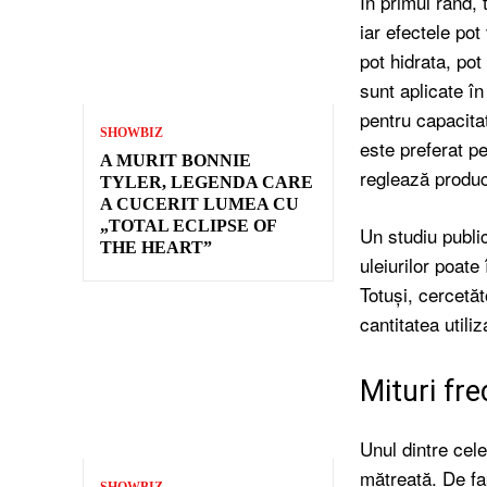
În primul rând, 
iar efectele pot
pot hidrata, pot
sunt aplicate î
pentru capacitat
SHOWBIZ
este preferat p
A MURIT BONNIE
reglează produc
TYLER, LEGENDA CARE
A CUCERIT LUMEA CU
„TOTAL ECLIPSE OF
Un studiu publi
THE HEART”
uleiurilor poate
Totuși, cercetăt
cantitatea utiliz
Mituri fre
Unul dintre cele
mătreață. De fa
SHOWBIZ