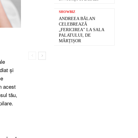
SHOWBIZ
ANDREEA BĂLAN
CELEBREAZĂ
„FERICIREA” LA SALA
PALATULUI, DE
MĂRȚIȘOR
tsApp
ale
diat și
le
În acest
esul tău,
ilare.