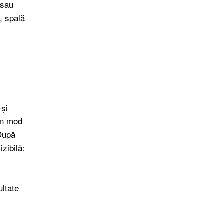
 sau
, spală
-și
 în mod
 După
zibilă:
ultate