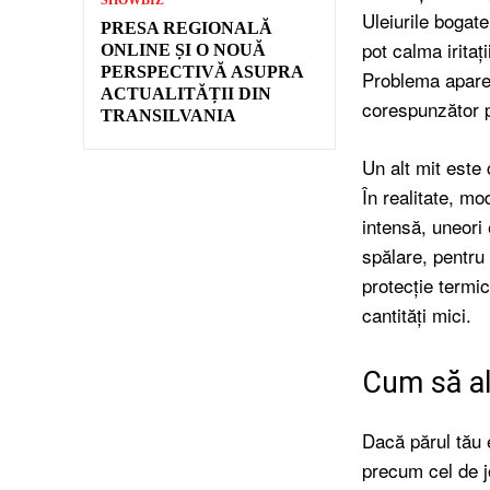
Uleiurile bogate
PRESA REGIONALĂ
pot calma iritați
ONLINE ȘI O NOUĂ
PERSPECTIVĂ ASUPRA
Problema apare 
ACTUALITĂȚII DIN
corespunzător p
TRANSILVANIA
Un alt mit este 
În realitate, m
intensă, uneori
spălare, pentru 
protecție termic
cantități mici.
Cum să ale
Dacă părul tău 
precum cel de j