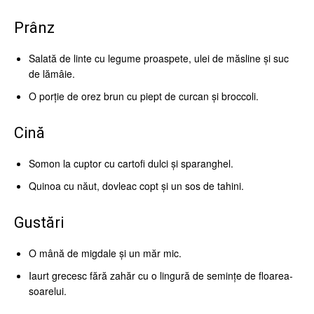
Prânz
Salată de linte cu legume proaspete, ulei de măsline și suc
de lămâie.
O porție de orez brun cu piept de curcan și broccoli.
Cină
Somon la cuptor cu cartofi dulci și sparanghel.
Quinoa cu năut, dovleac copt și un sos de tahini.
Gustări
O mână de migdale și un măr mic.
Iaurt grecesc fără zahăr cu o lingură de semințe de floarea-
soarelui.