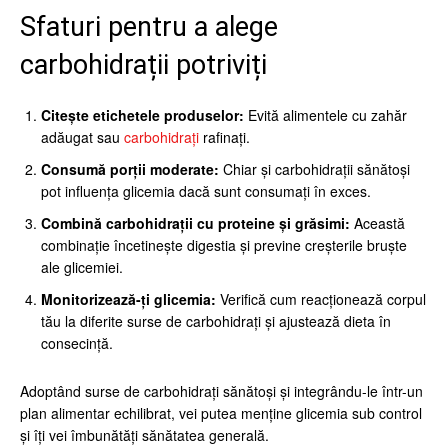
Sfaturi pentru a alege
carbohidrații potriviți
Citește etichetele produselor:
Evită alimentele cu zahăr
adăugat sau
carbohidrați
rafinați.
Consumă porții moderate:
Chiar și carbohidrații sănătoși
pot influența glicemia dacă sunt consumați în exces.
Combină carbohidrații cu proteine și grăsimi:
Această
combinație încetinește digestia și previne creșterile bruște
ale glicemiei.
Monitorizează-ți glicemia:
Verifică cum reacționează corpul
tău la diferite surse de carbohidrați și ajustează dieta în
consecință.
Adoptând surse de carbohidrați sănătoși și integrându-le într-un
plan alimentar echilibrat, vei putea menține glicemia sub control
și îți vei îmbunătăți sănătatea generală.