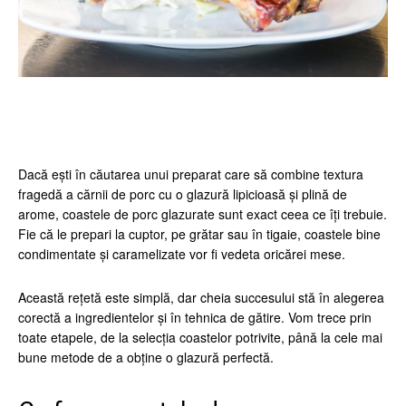
Facebook
Twitter
Pinterest
Wh
Dacă ești în căutarea unui preparat care să combine textura
fragedă a cărnii de porc cu o glazură lipicioasă și plină de
arome, coastele de porc glazurate sunt exact ceea ce îți trebuie.
Fie că le prepari la cuptor, pe grătar sau în tigaie, coastele bine
condimentate și caramelizate vor fi vedeta oricărei mese.
Această rețetă este simplă, dar cheia succesului stă în alegerea
corectă a ingredientelor și în tehnica de gătire. Vom trece prin
toate etapele, de la selecția coastelor potrivite, până la cele mai
bune metode de a obține o glazură perfectă.