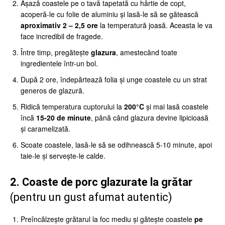
Așază coastele pe o tavă tapetată cu hârtie de copt,
acoperă-le cu folie de aluminiu și lasă-le să se gătească
aproximativ 2 – 2,5 ore
la temperatură joasă. Aceasta le va
face incredibil de fragede.
Între timp, pregătește
glazura
, amestecând toate
ingredientele într-un bol.
După 2 ore, îndepărtează folia și unge coastele cu un strat
generos de glazură.
Ridică temperatura cuptorului la
200°C
și mai lasă coastele
încă
15-20 de minute
, până când glazura devine lipicioasă
și caramelizată.
Scoate coastele, lasă-le să se odihnească 5-10 minute, apoi
taie-le și servește-le calde.
2. Coaste de porc glazurate la grătar
(pentru un gust afumat autentic)
Preîncălzește grătarul la foc mediu și gătește coastele
pe