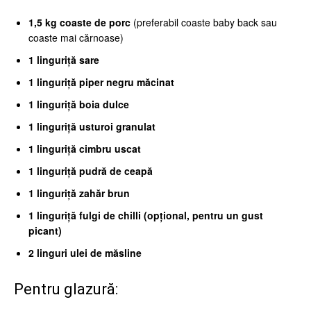
1,5 kg coaste de porc
(preferabil coaste baby back sau
coaste mai cărnoase)
1 linguriță sare
1 linguriță piper negru măcinat
1 linguriță boia dulce
1 linguriță usturoi granulat
1 linguriță cimbru uscat
1 linguriță pudră de ceapă
1 linguriță zahăr brun
1 linguriță fulgi de chilli (opțional, pentru un gust
picant)
2 linguri ulei de măsline
Pentru glazură: