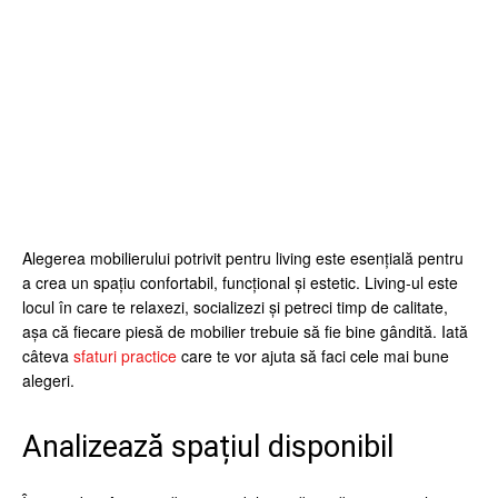
Facebook
Twitter
Pinterest
What
Alegerea mobilierului potrivit pentru living este esențială pentru
a crea un spațiu confortabil, funcțional și estetic. Living-ul este
locul în care te relaxezi, socializezi și petreci timp de calitate,
așa că fiecare piesă de mobilier trebuie să fie bine gândită. Iată
câteva
sfaturi practice
care te vor ajuta să faci cele mai bune
alegeri.
Analizează spațiul disponibil