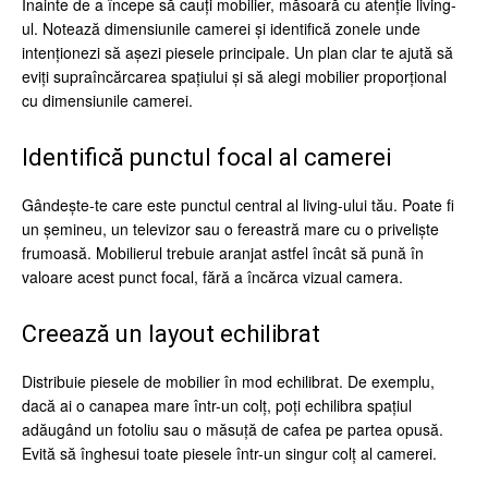
Înainte de a începe să cauți mobilier, măsoară cu atenție living-
ul. Notează dimensiunile camerei și identifică zonele unde
intenționezi să așezi piesele principale. Un plan clar te ajută să
eviți supraîncărcarea spațiului și să alegi mobilier proporțional
cu dimensiunile camerei.
Identifică punctul focal al camerei
Gândește-te care este punctul central al living-ului tău. Poate fi
un șemineu, un televizor sau o fereastră mare cu o priveliște
frumoasă. Mobilierul trebuie aranjat astfel încât să pună în
valoare acest punct focal, fără a încărca vizual camera.
Creează un layout echilibrat
Distribuie piesele de mobilier în mod echilibrat. De exemplu,
dacă ai o canapea mare într-un colț, poți echilibra spațiul
adăugând un fotoliu sau o măsuță de cafea pe partea opusă.
Evită să înghesui toate piesele într-un singur colț al camerei.