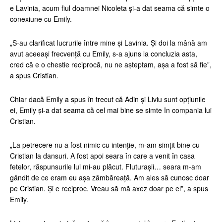
e Lavinia, acum fiul doamnei Nicoleta și-a dat seama că simte o
conexiune cu Emily.
„S-au clarificat lucrurile între mine și Lavinia. Și doi la mână am
avut aceeași frecvență cu Emily, s-a ajuns la concluzia asta,
cred că e o chestie reciprocă, nu ne așteptam, așa a fost să fie”,
a spus Cristian.
Chiar dacă Emily a spus în trecut că Adin și Liviu sunt opțiunile
ei, Emily și-a dat seama că cel mai bine se simte în compania lui
Cristian.
„La petrecere nu a fost nimic cu intenție, m-am simțit bine cu
Cristian la dansuri. A fost apoi seara în care a venit în casa
fetelor, răspunsurile lui mi-au plăcut. Fluturașii… seara m-am
gândit de ce eram eu așa zâmbăreață. Am ales să cunosc doar
pe Cristian. Și e reciproc. Vreau să mă axez doar pe el”, a spus
Emily.