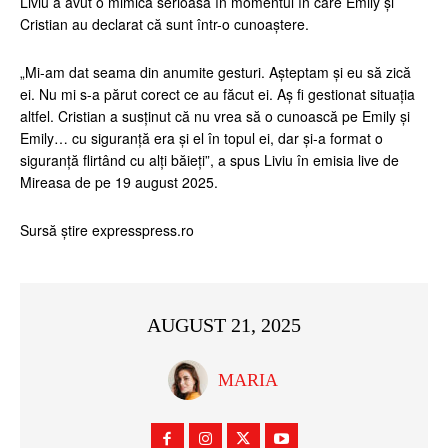
Liviu a avut o mimică serioasă în momentul în care Emily și
Cristian au declarat că sunt într-o cunoaștere.
„Mi-am dat seama din anumite gesturi. Așteptam și eu să zică
ei. Nu mi s-a părut corect ce au făcut ei. Aș fi gestionat situația
altfel. Cristian a susținut că nu vrea să o cunoască pe Emily și
Emily… cu siguranță era și el în topul ei, dar și-a format o
siguranță flirtând cu alți băieți”, a spus Liviu în emisia live de
Mireasa de pe 19 august 2025.
Sursă știre expresspress.ro
AUGUST 21, 2025
MARIA