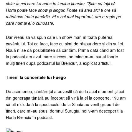
chiar la cel care l-a adus în lumina tinerilor. ”Știm cu toții că
Horia poate face show și singur. Poate să stea aici 6 ore să
mănânce toate jumările. El e cel mai important, are o regie pe
care numai el o cunoaște.
Dar vreau să vă spun că e un show-man în toată puterea
cuvântului. Tot ce face, face cu simț de răspundere și din suflet.
Nouă ni se dă posibilitatea să cântăm. Prima dată când am fost
la podcast am avut mare succes. pe mine m-au sunat foarte
mulți tineri după podcastul lui Brenciu”, a explicat artistul.
Tinerii la concertele lui Fuego
De asemenea, cântărețul a povestit că de la acel moment și cei
din generația tânără au început să vină la el la concerte. ”Nu am
să uit niciodată la spectacolul de la Sinaia au venit grupuri de
tineri, care mi-au spus: domnul Surugiu, noi v-am descoperit la
Horia Brenciu în podcast.