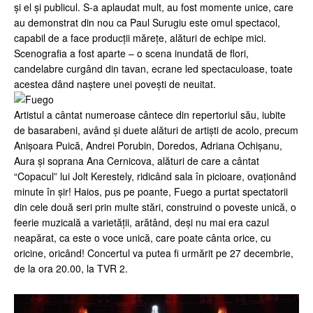
și el și publicul. S-a aplaudat mult, au fost momente unice, care
au demonstrat din nou ca Paul Surugiu este omul spectacol,
capabil de a face producții mărețe, alături de echipe mici.
Scenografia a fost aparte – o scena inundată de flori,
candelabre curgând din tavan, ecrane led spectaculoase, toate
acestea dând naștere unei povești de neuitat.
Artistul a cântat numeroase cântece din repertoriul său, iubite
de basarabeni, având și duete alături de artiști de acolo, precum
Anișoara Puică, Andrei Porubin, Doredos, Adriana Ochișanu,
Aura și soprana Ana Cernicova, alături de care a cântat
“Copacul” lui Jolt Kerestely, ridicând sala în picioare, ovaționând
minute în șir! Haios, pus pe poante, Fuego a purtat spectatorii
din cele două seri prin multe stări, construind o poveste unică, o
feerie muzicală a varietății, arătând, deși nu mai era cazul
neapărat, ca este o voce unică, care poate cânta orice, cu
oricine, oricând! Concertul va putea fi urmărit pe 27 decembrie,
de la ora 20.00, la TVR 2.