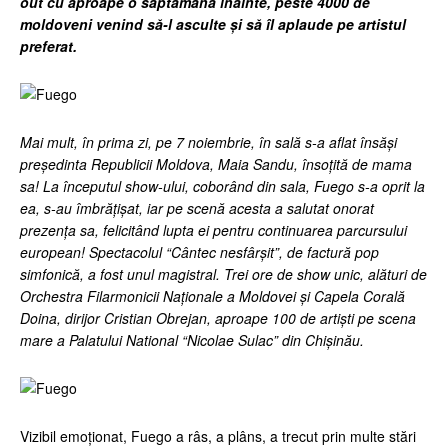
out cu aproape o săptămână înainte, peste 4000 de
moldoveni venind să-l asculte și să îl aplaude pe artistul
preferat.
Mai mult, în prima zi, pe 7 noiembrie, în sală s-a aflat însăși
președinta Republicii Moldova, Maia Sandu, însoțită de mama
sa! La începutul show-ului, coborând din sala, Fuego s-a oprit la
ea, s-au îmbrățișat, iar pe scenă acesta a salutat onorat
prezența sa, felicitând lupta ei pentru continuarea parcursului
european! Spectacolul “Cântec nesfârșit”, de factură pop
simfonică, a fost unul magistral. Trei ore de show unic, alături de
Orchestra Filarmonicii Naționale a Moldovei și Capela Corală
Doina, dirijor Cristian Obrejan, aproape 100 de artiști pe scena
mare a Palatului National “Nicolae Sulac” din Chișinău.
Vizibil emoționat, Fuego a râs, a plâns, a trecut prin multe stări