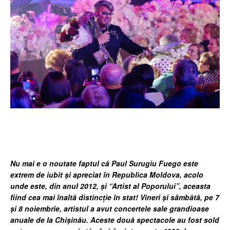
Facebook
Twitter
Pinterest
Wh
Nu mai e o noutate faptul că Paul Surugiu Fuego este
extrem de iubit și apreciat în Republica Moldova, acolo
unde este, din anul 2012, și “Artist al Poporului”, aceasta
fiind cea mai înaltă distincție în stat! Vineri și sâmbătă, pe 7
și 8 noiembrie, artistul a avut concertele sale grandioase
anuale de la Chișinău. Aceste două spectacole au fost sold