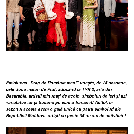
Facebook
Twitter
Pinterest
Wh
Emisiunea „Drag de România mea!” unește, de 15 sezoane,
cele două maluri de Prut, aducând la TVR 2, artă din
Basarabia, artiștii minunați de acolo, simboluri de ieri și azi,
varietatea lor și bucuria pe care o transmit! Astfel, și
sezonul acesta avem o gală unică cu patru simboluri ale
Republicii Moldova, artiști cu peste 35 de ani de activitate!