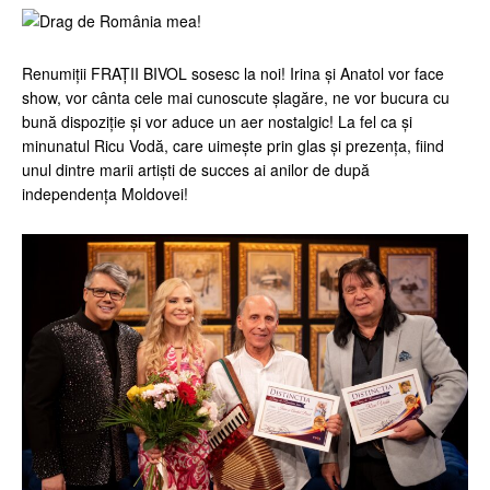
Renumiții FRAȚII BIVOL sosesc la noi! Irina și Anatol vor face
show, vor cânta cele mai cunoscute șlagăre, ne vor bucura cu
bună dispoziție și vor aduce un aer nostalgic! La fel ca și
minunatul Ricu Vodă, care uimește prin glas și prezența, fiind
unul dintre marii artiști de succes ai anilor de după
independența Moldovei!