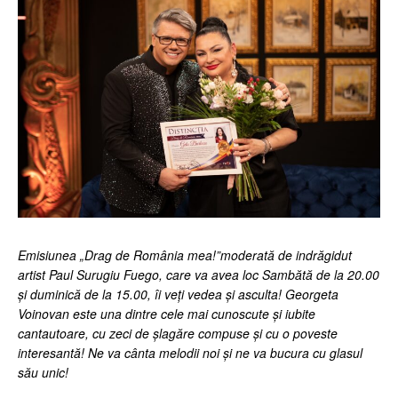
Emisiunea „Drag de România mea!”moderată de indrăgidut
artist Paul Surugiu Fuego, care va avea loc Sambătă de la 20.00
și duminică de la 15.00, îi veți vedea și asculta! Georgeta
Voinovan este una dintre cele mai cunoscute și iubite
cantautoare, cu zeci de șlagăre compuse și cu o poveste
interesantă! Ne va cânta melodii noi și ne va bucura cu glasul
său unic!