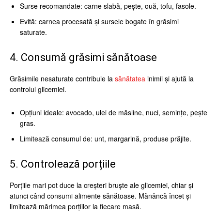
Surse recomandate: carne slabă, pește, ouă, tofu, fasole.
Evită: carnea procesată și sursele bogate în grăsimi
saturate.
4. Consumă grăsimi sănătoase
Grăsimile nesaturate contribuie la
sănătatea
inimii și ajută la
controlul glicemiei.
Opțiuni ideale: avocado, ulei de măsline, nuci, semințe, pește
gras.
Limitează consumul de: unt, margarină, produse prăjite.
5. Controlează porțiile
Porțiile mari pot duce la creșteri bruște ale glicemiei, chiar și
atunci când consumi alimente sănătoase. Mănâncă încet și
limitează mărimea porțiilor la fiecare masă.