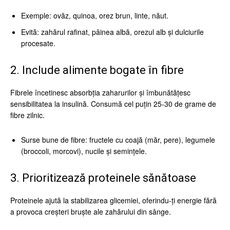
Exemple: ovăz, quinoa, orez brun, linte, năut.
Evită: zahărul rafinat, pâinea albă, orezul alb și dulciurile
procesate.
2. Include alimente bogate în fibre
Fibrele încetinesc absorbția zaharurilor și îmbunătățesc
sensibilitatea la insulină. Consumă cel puțin 25-30 de grame de
fibre zilnic.
Surse bune de fibre: fructele cu coajă (măr, pere), legumele
(broccoli, morcovi), nucile și semințele.
3. Prioritizează proteinele sănătoase
Proteinele ajută la stabilizarea glicemiei, oferindu-ți energie fără
a provoca creșteri bruște ale zahărului din sânge.