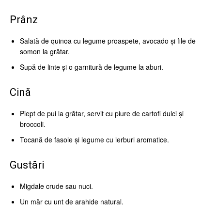
Prânz
Salată de quinoa cu legume proaspete, avocado și file de
somon la grătar.
Supă de linte și o garnitură de legume la aburi.
Cină
Piept de pui la grătar, servit cu piure de cartofi dulci și
broccoli.
Tocană de fasole și legume cu ierburi aromatice.
Gustări
Migdale crude sau nuci.
Un măr cu unt de arahide natural.