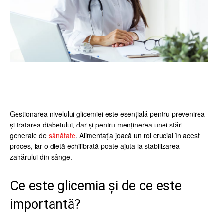
Facebook
Twitter
Pinterest
Wh
Gestionarea nivelului glicemiei este esențială pentru prevenirea
și tratarea diabetului, dar și pentru menținerea unei stări
generale de
sănătate
. Alimentația joacă un rol crucial în acest
proces, iar o dietă echilibrată poate ajuta la stabilizarea
zahărului din sânge.
Ce este glicemia și de ce este
importantă?