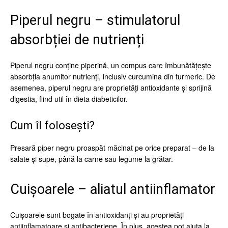
Piperul negru – stimulatorul
absorbției de nutrienți
Piperul negru conține piperină, un compus care îmbunătățește
absorbția anumitor nutrienți, inclusiv curcumina din turmeric. De
asemenea, piperul negru are proprietăți antioxidante și sprijină
digestia, fiind util în dieta diabeticilor.
Cum îl folosești?
Presară piper negru proaspăt măcinat pe orice preparat – de la
salate și supe, până la carne sau legume la grătar.
Cuișoarele – aliatul antiinflamator
Cuișoarele sunt bogate în antioxidanți și au proprietăți
antiinflamatoare și antibacteriene. În plus, acestea pot ajuta la