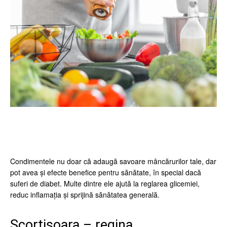
Facebook
Twitter
Pinterest
Wh
Condimentele nu doar că adaugă savoare mâncărurilor tale, dar
pot avea și efecte benefice pentru sănătate, în special dacă
suferi de diabet. Multe dintre ele ajută la reglarea glicemiei,
reduc inflamația și sprijină sănătatea generală.
Scorțișoara – regina