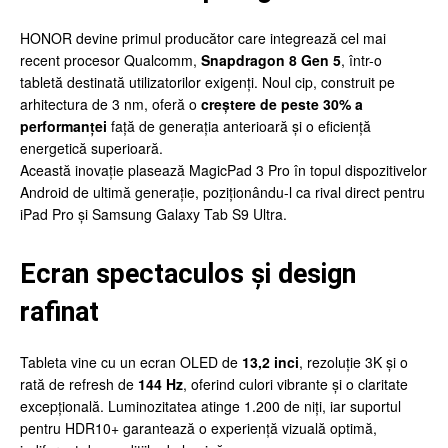
HONOR devine primul producător care integrează cel mai
recent procesor Qualcomm,
Snapdragon 8 Gen 5
, într-o
tabletă destinată utilizatorilor exigenți. Noul cip, construit pe
arhitectura de 3 nm, oferă o
creștere de peste 30% a
performanței
față de generația anterioară și o eficiență
energetică superioară.
Această inovație plasează MagicPad 3 Pro în topul dispozitivelor
Android de ultimă generație, poziționându-l ca rival direct pentru
iPad Pro și Samsung Galaxy Tab S9 Ultra.
Ecran spectaculos și design
rafinat
Tableta vine cu un ecran OLED de
13,2 inci
, rezoluție 3K și o
rată de refresh de
144 Hz
, oferind culori vibrante și o claritate
excepțională. Luminozitatea atinge 1.200 de niți, iar suportul
pentru HDR10+ garantează o experiență vizuală optimă,