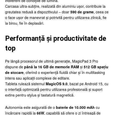
indiferent de condițiile de lumină.
Carcasa ultra-subțire, realizată din aluminiu ușor, contribuie la
greutatea redusă a dispozitivului – doar
590 de grame
, ceea ce
o face ușor de manevrat și potrivită pentru utilizarea zilnică, fie
la birou, fie în deplasări.
Performanță și productivitate de
top
Pe lângă procesorul de ultimă generație, MagicPad 3 Pro
dispune de
până la 16 GB de memorie RAM
și
512 GB spațiu
de stocare
, oferind o experiență fluidă chiar și în multitasking
intens sau aplicații complexe de editare.
Tableta rulează sistemul
MagicOS 9.0
, bazat pe Android 15, cu
o interfață optimizată pentru utilizarea profesională și suport
extins pentru stylus și tastatură magnetică.
Autonomia este asigurată de o
baterie de 10.000 mAh
cu
încărcare rapidă la
66W
, capabilă să ofere o zi întreagă de