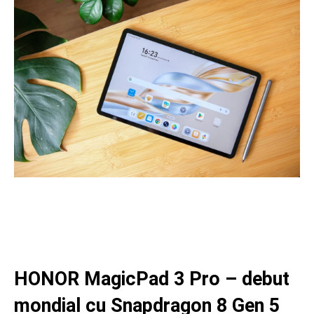
Facebook
Twitter
Pinterest
Wh
HONOR MagicPad 3 Pro – debut
mondial cu Snapdragon 8 Gen 5