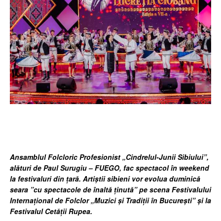
Facebook
Twitter
Pinterest
Wh
Ansamblul Folcloric Profesionist „Cindrelul-Junii Sibiului”,
alături de Paul Surugiu – FUEGO, fac spectacol în weekend
la festivaluri din țară. Artiștii sibieni vor evolua duminică
seara ”cu spectacole de înaltă ținută” pe scena Festivalului
Internațional de Folclor „Muzici și Tradiții în București” și la
Festivalul Cetății Rupea.