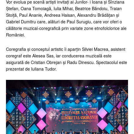
Vor evolua pe scenă artiști invitați ai Junilor- i Ioana și Sînziana
Ștefan, Oana Tomoiagă, Iulia Mihai, Beatrice Băndoiu, Traian
Stoiță, Paul Ananie, Andreea Haisan, Alexandru Brădățan și
Gabriel Dumitru care, alături de Paul Surugiu, care vor oferi o
călătorie muzical-coregrafică prin variate zone etnofolclorice ale
României.
Coregrafia și conceptul artistic îi aparțin Silviei Macrea, asistent
coregraf este Alesea Sas, iar conducerea muzicală este
asigurată de Cristian Obrejan și Radu Dinescu. Spectacolul este
prezentat de Iuliana Tudor.