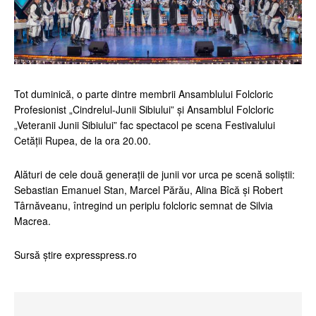
Tot duminică, o parte dintre membrii Ansamblului Folcloric
Profesionist „Cindrelul-Junii Sibiului” și Ansamblul Folcloric
„Veteranii Junii Sibiului” fac spectacol pe scena Festivalului
Cetății Rupea, de la ora 20.00.
Alături de cele două generații de junii vor urca pe scenă soliștii:
Sebastian Emanuel Stan, Marcel Părău, Alina Bîcă și Robert
Târnăveanu, întregind un periplu folcloric semnat de Silvia
Macrea.
Sursă știre expresspress.ro