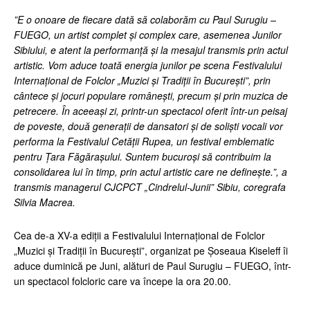
”E o onoare de fiecare dată să colaborăm cu Paul Surugiu –
FUEGO, un artist complet și complex care, asemenea Junilor
Sibiului, e atent la performanță și la mesajul transmis prin actul
artistic. Vom aduce toată energia junilor pe scena Festivalului
Internațional de Folclor „Muzici și Tradiții în București”, prin
cântece și jocuri populare românești, precum și prin muzica de
petrecere. În aceeași zi, printr-un spectacol oferit într-un peisaj
de poveste, două generații de dansatori și de soliști vocali vor
performa la Festivalul Cetății Rupea, un festival emblematic
pentru Țara Făgărașului. Suntem bucuroși să contribuim la
consolidarea lui în timp, prin actul artistic care ne definește.”, a
transmis managerul CJCPCT „Cindrelul-Junii” Sibiu, coregrafa
Silvia Macrea.
Cea de-a XV-a ediții a Festivalului Internațional de Folclor
„Muzici și Tradiții în București”, organizat pe Șoseaua Kiseleff îi
aduce duminică pe Juni, alături de Paul Surugiu – FUEGO, într-
un spectacol folcloric care va începe la ora 20.00.