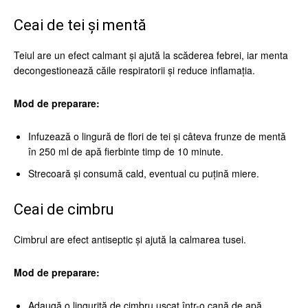
Ceai de tei și mentă
Teiul are un efect calmant și ajută la scăderea febrei, iar menta
decongestionează căile respiratorii și reduce inflamația.
Mod de preparare:
Infuzează o lingură de flori de tei și câteva frunze de mentă
în 250 ml de apă fierbinte timp de 10 minute.
Strecoară și consumă cald, eventual cu puțină miere.
Ceai de cimbru
Cimbrul are efect antiseptic și ajută la calmarea tusei.
Mod de preparare:
Adaugă o linguriță de cimbru uscat într-o cană de apă