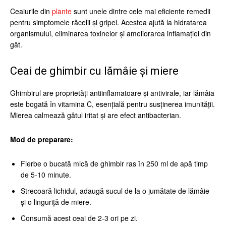
Ceaiurile din
plante
sunt unele dintre cele mai eficiente remedii
pentru simptomele răcelii și gripei. Acestea ajută la hidratarea
organismului, eliminarea toxinelor și ameliorarea inflamației din
gât.
Ceai de ghimbir cu lămâie și miere
Ghimbirul are proprietăți antiinflamatoare și antivirale, iar lămâia
este bogată în vitamina C, esențială pentru susținerea imunității.
Mierea calmează gâtul iritat și are efect antibacterian.
Mod de preparare:
Fierbe o bucată mică de ghimbir ras în 250 ml de apă timp
de 5-10 minute.
Strecoară lichidul, adaugă sucul de la o jumătate de lămâie
și o linguriță de miere.
Consumă acest ceai de 2-3 ori pe zi.