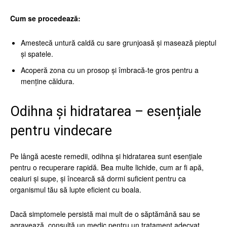
Cum se procedează:
Amestecă untură caldă cu sare grunjoasă și masează pieptul
și spatele.
Acoperă zona cu un prosop și îmbracă-te gros pentru a
menține căldura.
Odihna și hidratarea – esențiale
pentru vindecare
Pe lângă aceste remedii, odihna și hidratarea sunt esențiale
pentru o recuperare rapidă. Bea multe lichide, cum ar fi apă,
ceaiuri și supe, și încearcă să dormi suficient pentru ca
organismul tău să lupte eficient cu boala.
Dacă simptomele persistă mai mult de o săptămână sau se
agravează, consultă un medic pentru un tratament adecvat.