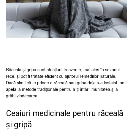
Facebook
Twitter
Pinterest
Wh
Răceala și gripa sunt afecțiuni frecvente, mai ales în sezonul
rece, și pot fi tratate eficient cu ajutorul remediilor naturale.
Dacă simți că te prinde o răceală sau gripa deja s-a instalat, poți
apela la metode tradiționale pentru a-ți întări imunitatea și a
grăbi vindecarea.
Ceaiuri medicinale pentru răceală
și gripă