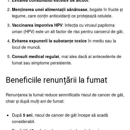
Evitarea consumului excesiv de alcool
.
Menținerea unei alimentații sănătoase
, bogate în fructe și
legume, care conțin antioxidanți ce protejează celulele.
Vaccinarea împotriva HPV
: Infecția cu virusul papiloma
uman (HPV) este un alt factor de risc pentru cancerul de gât.
Evitarea expunerii la substanțe toxice
în mediu sau la
locul de muncă.
Consult medical regulat
, mai ales dacă ai antecedente de
fumat sau simptome persistente.
Beneficiile renunțării la fumat
Renunțarea la fumat reduce semnificativ riscul de cancer de gât,
chiar și după mulți ani de fumat:
După
5 ani
, riscul de cancer de gât începe să scadă
considerabil.