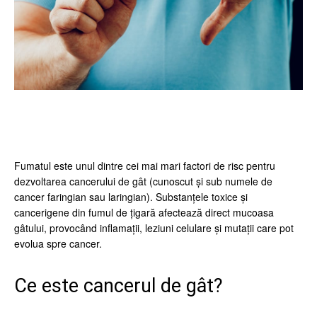
Facebook
Twitter
Pinterest
Wh
Fumatul este unul dintre cei mai mari factori de risc pentru
dezvoltarea cancerului de gât (cunoscut și sub numele de
cancer faringian sau laringian). Substanțele toxice și
cancerigene din fumul de țigară afectează direct mucoasa
gâtului, provocând inflamații, leziuni celulare și mutații care pot
evolua spre cancer.
Ce este cancerul de gât?