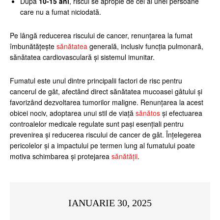
După
10-15 ani
, riscul se apropie de cel al unei persoane
care nu a fumat niciodată.
Pe lângă reducerea riscului de cancer, renunțarea la fumat
îmbunătățește
sănătatea
generală, inclusiv funcția pulmonară,
sănătatea cardiovasculară și sistemul imunitar.
Fumatul este unul dintre principalii factori de risc pentru
cancerul de gât, afectând direct sănătatea mucoasei gâtului și
favorizând dezvoltarea tumorilor maligne. Renunțarea la acest
obicei nociv, adoptarea unui stil de viață
sănătos
și efectuarea
controalelor medicale regulate sunt pași esențiali pentru
prevenirea și reducerea riscului de cancer de gât. Înțelegerea
pericolelor și a impactului pe termen lung al fumatului poate
motiva schimbarea și protejarea
sănătății
.
IANUARIE 30, 2025