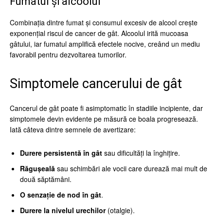
Fumatul și alcoolul
Combinația dintre fumat și consumul excesiv de alcool crește
exponențial riscul de cancer de gât. Alcoolul irită mucoasa
gâtului, iar fumatul amplifică efectele nocive, creând un mediu
favorabil pentru dezvoltarea tumorilor.
Simptomele cancerului de gât
Cancerul de gât poate fi asimptomatic în stadiile incipiente, dar
simptomele devin evidente pe măsură ce boala progresează.
Iată câteva dintre semnele de avertizare:
Durere persistentă în gât
sau dificultăți la înghițire.
Răgușeală
sau schimbări ale vocii care durează mai mult de
două săptămâni.
O senzație de nod în gât
.
Durere la nivelul urechilor
(otalgie).