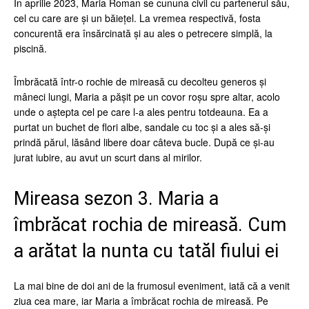
În aprilie 2023, Maria Roman se cununa civil cu partenerul său,
cel cu care are și un băiețel. La vremea respectivă, fosta
concurentă era însărcinată și au ales o petrecere simplă, la
piscină.
Îmbrăcată într-o rochie de mireasă cu decolteu generos și
mâneci lungi, Maria a pășit pe un covor roșu spre altar, acolo
unde o aștepta cel pe care l-a ales pentru totdeauna. Ea a
purtat un buchet de flori albe, sandale cu toc și a ales să-și
prindă părul, lăsând libere doar câteva bucle. După ce și-au
jurat iubire, au avut un scurt dans al mirilor.
Mireasa sezon 3. Maria a
îmbrăcat rochia de mireasă. Cum
a arătat la nunta cu tatăl fiului ei
La mai bine de doi ani de la frumosul eveniment, iată că a venit
ziua cea mare, iar Maria a îmbrăcat rochia de mireasă. Pe