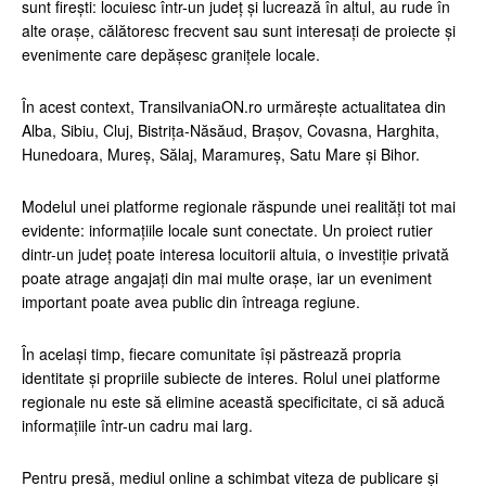
sunt firești: locuiesc într-un județ și lucrează în altul, au rude în
alte orașe, călătoresc frecvent sau sunt interesați de proiecte și
evenimente care depășesc granițele locale.
În acest context, TransilvaniaON.ro urmărește actualitatea din
Alba, Sibiu, Cluj, Bistrița-Năsăud, Brașov, Covasna, Harghita,
Hunedoara, Mureș, Sălaj, Maramureș, Satu Mare și Bihor.
Modelul unei platforme regionale răspunde unei realități tot mai
evidente: informațiile locale sunt conectate. Un proiect rutier
dintr-un județ poate interesa locuitorii altuia, o investiție privată
poate atrage angajați din mai multe orașe, iar un eveniment
important poate avea public din întreaga regiune.
În același timp, fiecare comunitate își păstrează propria
identitate și propriile subiecte de interes. Rolul unei platforme
regionale nu este să elimine această specificitate, ci să aducă
informațiile într-un cadru mai larg.
Pentru presă, mediul online a schimbat viteza de publicare și