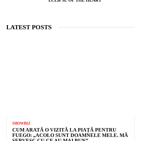
ECLIPSE OF THE HEART”
LATEST POSTS
SHOWBIZ
CUM ARATĂ O VIZITĂ LA PIAȚĂ PENTRU
FUEGO: „ACOLO SUNT DOAMNELE MELE. MĂ
SERVESC CU CE AU MAI BUN”