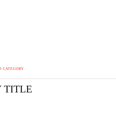
SĂNĂTATE
FAMILIE
HOROSCOP
CUL
D CATEGORY
 TITLE
SAMPLE CATEGORY III
SAMPLE CATEGORY IV