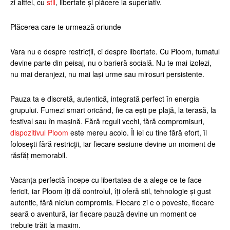
zi altfel, cu
stil
, libertate și plăcere la superlativ.
Plăcerea care te urmează oriunde
Vara nu e despre restricții, ci despre libertate. Cu Ploom, fumatul
devine parte din peisaj, nu o barieră socială. Nu te mai izolezi,
nu mai deranjezi, nu mai lași urme sau mirosuri persistente.
Pauza ta e discretă, autentică, integrată perfect în energia
grupului. Fumezi smart oricând, fie ca ești pe plajă, la terasă, la
festival sau în mașină. Fără reguli vechi, fără compromisuri,
dispozitivul Ploom
este mereu acolo. Îl iei cu tine fără efort, îl
folosești fără restricții, iar fiecare sesiune devine un moment de
răsfăț memorabil.
Vacanța perfectă începe cu libertatea de a alege ce te face
fericit, iar Ploom îți dă controlul, îți oferă stil, tehnologie și gust
autentic, fără niciun compromis. Fiecare zi e o poveste, fiecare
seară o aventură, iar fiecare pauză devine un moment ce
trebuie trăit la maxim.