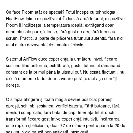
Ce face Ploom atât de special? Totul începe cu tehnologia
HeatFlow, inima dispozitivului. În loc să ardă tutunul, dispozitivul
Ploom îl încălzește la temperatura ideală, extrăgând doar
nuanțele sale pure, intense, fără gust de ars, fără fum sau
scrum. Practic, ai parte de plăcerea tutunului autentic, fără nici
unul dintre dezavantajele fumatului clasic.
Sistemul AirFlow duce experiența la următorul nivel, fiecare
sesiune fiind uniformă, echilibrată, gustul tutunului rămânând
constant de la primul până la ultimul puf. Nu există fluctuații, nu
există momente fade, doar savoare pură, exact așa cum îți
dorești.
O simplă atingere și toată magia devine posibilă: pornești,
oprești, schimbi sesiunea, verifici bateria. Fără butoane, fără
meniuri complicate, fără bătăi de cap. Interfața IntuiTouch
transformă fiecare gest într-o experiență intuitivă. Încărcarea
este rapidă și eficientă, doar 77 de minute pentru până la 20 de
sesiuni. Nicio pauză neplanificată, nicio grijă.