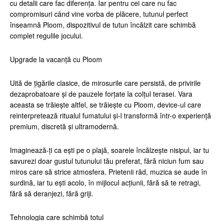
cu detalii care fac diferența. Iar pentru cei care nu fac
compromisuri când vine vorba de plăcere, tutunul perfect
înseamnă Ploom, dispozitivul de tutun încălzit care schimbă
complet regulile jocului.
Upgrade la vacanță cu Ploom
Uită de țigările clasice, de mirosurile care persistă, de privirile
dezaprobatoare și de pauzele forțate la colțul terasei. Vara
aceasta se trăiește altfel, se trăiește cu Ploom, device-ul care
reinterpretează ritualul fumatului și-l transformă într-o experiență
premium, discretă și ultramodernă.
Imaginează-ți ca ești pe o plajă, soarele încălzește nisipul, iar tu
savurezi doar gustul tutunului tău preferat, fără niciun fum sau
miros care să strice atmosfera. Prietenii râd, muzica se aude în
surdină, iar tu ești acolo, în mijlocul acțiunii, fără să te retragi,
fără să deranjezi, fără griji.
Tehnologia care schimbă totul