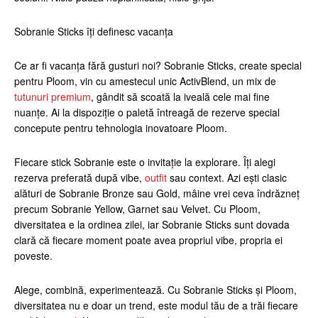
Sobranie Sticks îți definesc vacanța
Ce ar fi vacanța fără gusturi noi? Sobranie Sticks, create special
pentru Ploom, vin cu amestecul unic ActivBlend, un mix de
tutunuri premium
, gândit să scoată la iveală cele mai fine
nuanțe. Ai la dispoziție o paletă întreagă de rezerve special
concepute pentru tehnologia inovatoare Ploom.
Fiecare stick Sobranie este o invitație la explorare. Îți alegi
rezerva preferată după vibe,
outfit
sau context. Azi ești clasic
alături de Sobranie Bronze sau Gold, mâine vrei ceva îndrăzneț
precum Sobranie Yellow, Garnet sau Velvet. Cu Ploom,
diversitatea e la ordinea zilei, iar Sobranie Sticks sunt dovada
clară că fiecare moment poate avea propriul vibe, propria ei
poveste.
Alege, combină, experimentează. Cu Sobranie Sticks și Ploom,
diversitatea nu e doar un trend, este modul tău de a trăi fiecare