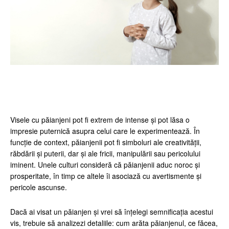
Facebook
Twitter
Pinterest
Wh
Visele cu păianjeni pot fi extrem de intense și pot lăsa o
impresie puternică asupra celui care le experimentează. În
funcție de context, păianjenii pot fi simboluri ale creativității,
răbdării și puterii, dar și ale fricii, manipulării sau pericolului
iminent. Unele culturi consideră că păianjenii aduc noroc și
prosperitate, în timp ce altele îi asociază cu avertismente și
pericole ascunse.
Dacă ai visat un păianjen și vrei să înțelegi semnificația acestui
vis, trebuie să analizezi detaliile: cum arăta păianjenul, ce făcea,