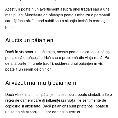
Acest vis poate fi un avertisment asupra unei trădări sau a unei
manipulări. Mușcătura de păianjen poate simboliza o persoană
care îți face rău în mod subtil sau o situație toxică în care ești
prins.
Ai ucis un păianjen
Dacă în vis omori un păianjen, acesta poate indica faptul că ești
pe cale să depășești o frică sau o problemă din viața reală. Pe
de altă parte, în unele tradiții, uciderea unui păianjen în vis
poate fi un semn de ghinion.
Ai văzut mai mulți păianjeni
Dacă visezi mai mulți păianjeni, acest lucru poate simboliza fie o
rețea de oameni care îți influențează viața, fie sentimente de
copleșire și anxietate. Dacă păianjenii sunt prietenoși, poate fi
un semn că ai sprijinul unor oameni puternici.