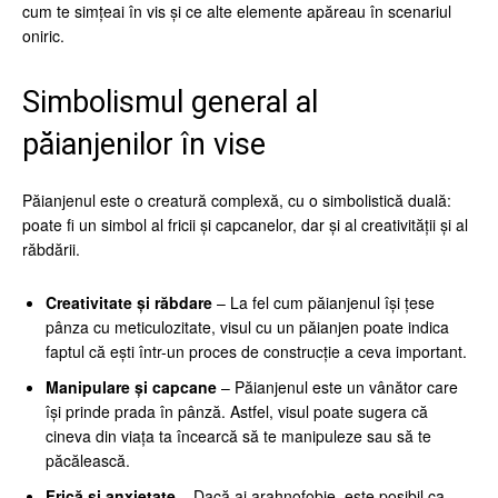
cum te simțeai în vis și ce alte elemente apăreau în scenariul
oniric.
Simbolismul general al
păianjenilor în vise
Păianjenul este o creatură complexă, cu o simbolistică duală:
poate fi un simbol al fricii și capcanelor, dar și al creativității și al
răbdării.
Creativitate și răbdare
– La fel cum păianjenul își țese
pânza cu meticulozitate, visul cu un păianjen poate indica
faptul că ești într-un proces de construcție a ceva important.
Manipulare și capcane
– Păianjenul este un vânător care
își prinde prada în pânză. Astfel, visul poate sugera că
cineva din viața ta încearcă să te manipuleze sau să te
păcălească.
Frică și anxietate
– Dacă ai arahnofobie, este posibil ca