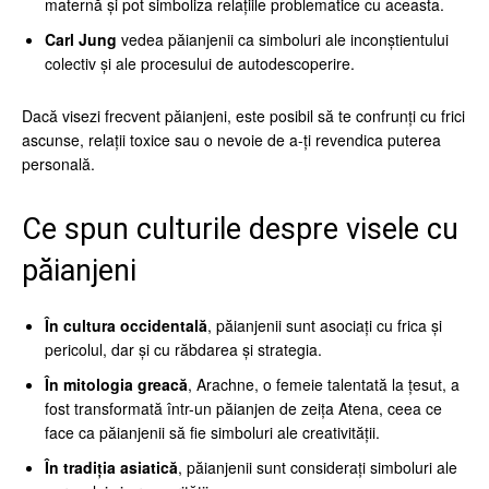
maternă și pot simboliza relațiile problematice cu aceasta.
Carl Jung
vedea păianjenii ca simboluri ale inconștientului
colectiv și ale procesului de autodescoperire.
Dacă visezi frecvent păianjeni, este posibil să te confrunți cu frici
ascunse, relații toxice sau o nevoie de a-ți revendica puterea
personală.
Ce spun culturile despre visele cu
păianjeni
În cultura occidentală
, păianjenii sunt asociați cu frica și
pericolul, dar și cu răbdarea și strategia.
În mitologia greacă
, Arachne, o femeie talentată la țesut, a
fost transformată într-un păianjen de zeița Atena, ceea ce
face ca păianjenii să fie simboluri ale creativității.
În tradiția asiatică
, păianjenii sunt considerați simboluri ale