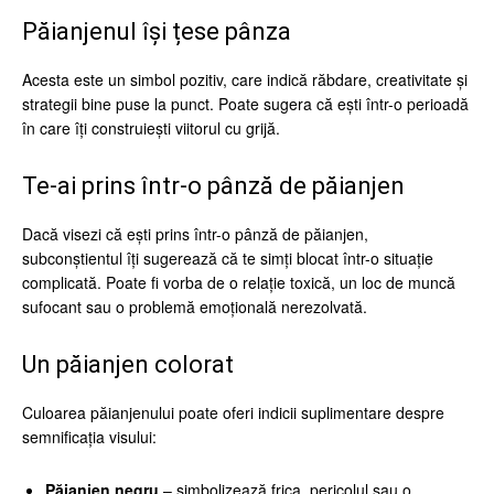
Păianjenul își țese pânza
Acesta este un simbol pozitiv, care indică răbdare, creativitate și
strategii bine puse la punct. Poate sugera că ești într-o perioadă
în care îți construiești viitorul cu grijă.
Te-ai prins într-o pânză de păianjen
Dacă visezi că ești prins într-o pânză de păianjen,
subconștientul îți sugerează că te simți blocat într-o situație
complicată. Poate fi vorba de o relație toxică, un loc de muncă
sufocant sau o problemă emoțională nerezolvată.
Un păianjen colorat
Culoarea păianjenului poate oferi indicii suplimentare despre
semnificația visului:
Păianjen negru
– simbolizează frica, pericolul sau o